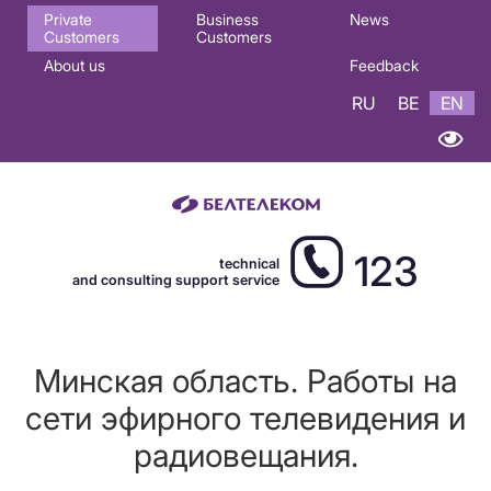
Основная
Private
Business
News
Customers
Customers
навигация
About us
Feedback
EN
RU
BE
EN
123
technical
and consulting support service
Минская область. Работы на
сети эфирного телевидения и
радиовещания.