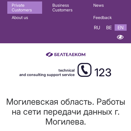
Основная
Private
Business
News
Customers
Customers
навигация
About us
Feedback
EN
RU
BE
EN
123
technical
and consulting support service
Могилевская область. Работы
на сети передачи данных г.
Могилева.