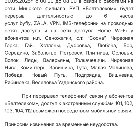
30.05.2025г. с 00:00 до 08:00 в связи с работами на
сети Минского филиала РУП «Белтелеком» будет
перерыв длительностью до 6 часов
услуг
byfly
,
ZALA
,
VPN
,
IMS
-телефонии на проводных
сетях доступа и на сети доступа
Home Wi
-
Fi
у
абонентов н.п. Сеножатки, с.т. “Сосна”, Чирвоная
Горка, Гай, Хотляны, Дубровка, Любяча, Бор,
Середино, Заболотье, Петровск, Плитница, Соловьи,
Волок, Ляды, Валерьяны, Толкачевичи, Чирвоная
Нива, Коминтерн, Завишина, Гута, Малая Малинова,
Победа, Новый Путь, Подгрядка, Вишневка,
Рябиновка, Веселовка Узденского района.
При перерывах телефонной связи у абонентов
«Белтелеком», доступ к экстренным службам 101, 102,
103, 104, 112 возможен посредством мобильной связи.
Приносим извинения за временные неудобства.