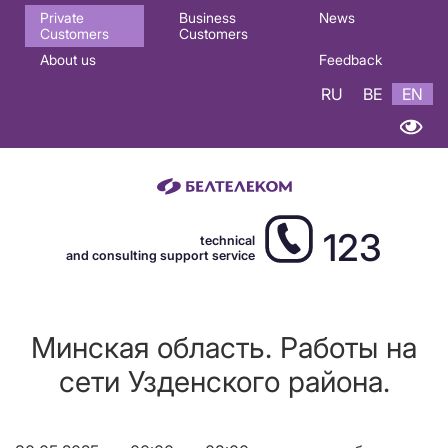
Основная
Private
Business
News
Customers
Customers
навигация
About us
Feedback
EN
RU
BE
EN
123
technical
and consulting support service
Минская область. Работы на
сети Узденского района.