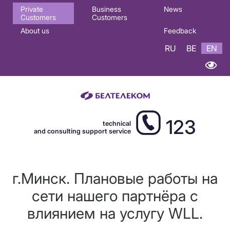
Основная
Private
Business
News
Customers
Customers
навигация
About us
Feedback
EN
RU
BE
EN
123
technical
and consulting support service
г.Минск. Плановые работы на
сети нашего партнёра с
влиянием на услугу WLL.