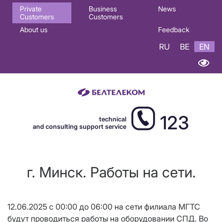
Основная
Private
Business
News
Customers
Customers
навигация
About us
Feedback
EN
RU
BE
EN
123
technical
and consulting support service
г. Минск. Работы на сети.
12.06.2025 с 00:00 до 06:00 на сети филиала МГТС
будут проводиться работы на оборудовании СПД. Во