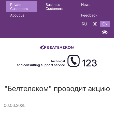
Основная
Private
Business
News
Customers
Customers
навигация
About us
Feedback
EN
RU
BE
EN
123
technical
and consulting support service
"Белтелеком" проводит акцию
06.06.2025