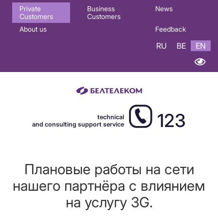
Основная
Private
Business
News
Customers
Customers
навигация
About us
Feedback
EN
RU
BE
EN
123
technical
and consulting support service
Плановые работы на сети
нашего партнёра с влиянием
на услугу 3G.