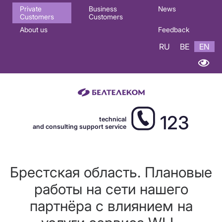
Основная
Private
Business
News
Customers
Customers
навигация
About us
Feedback
EN
RU
BE
EN
123
technical
and consulting support service
Брестская область. Плановые
работы на сети нашего
партнёра с влиянием на