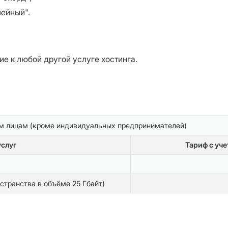
мейный".
е к любой другой услуге хостинга.
м лицам (кроме индивидуальных предпринимателей)
слуг
Тариф с уче
странства в объёме 25 Гбайт)