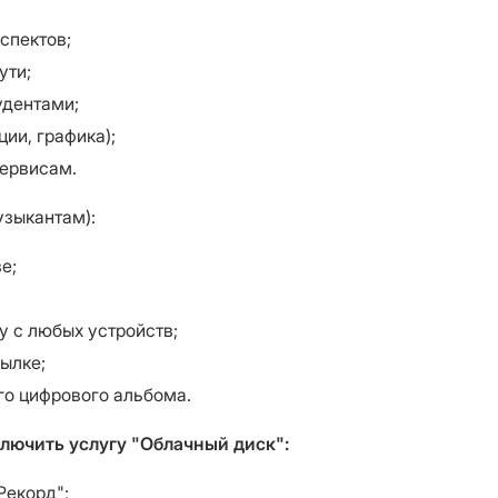
спектов;
ути;
удентами;
ии, графика);
ервисам.
узыкантам):
е;
у с любых устройств;
ылке;
го цифрового альбома.
лючить услугу "Облачный диск":
Рекорд";