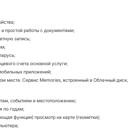
ойства;
 и простой работы с документами;
етную запись;
ем;
ларусь;
ицевого счета основной услуги;
мобильных приложений;
м месте. Сервис Memories, встроенный в Облачный диск,
атам, событиям и местоположению;
я по годам;
ющая функция) просмотр на карте (геометки);
пьютера;