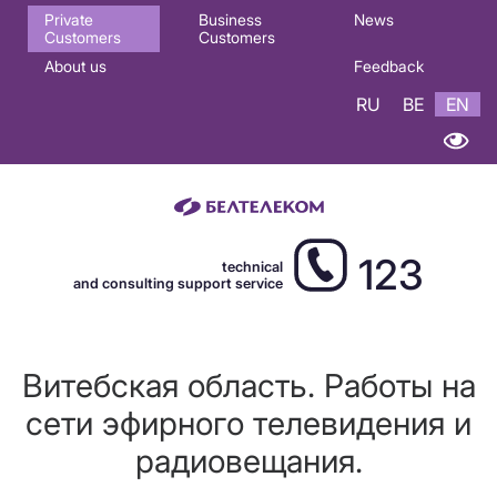
Основная
Private
Business
News
Customers
Customers
навигация
About us
Feedback
EN
RU
BE
EN
123
technical
and consulting support service
Витебская область. Работы на
сети эфирного телевидения и
радиовещания.