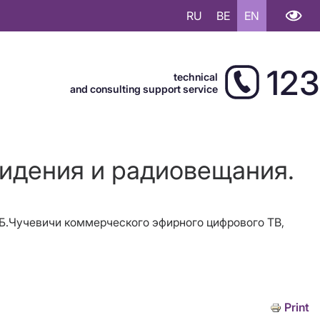
RU
BE
EN
123
technical
and consulting support service
видения и радиовещания.
С Б.Чучевичи коммерческого эфирного цифрового ТВ,
Print