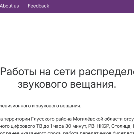
About us
Feedback
 Работы на сети распредел
звукового вещания.
елевизионного и звукового вещания.
00 на территории Глусского района Могилёвской области о
го цифрового ТВ до 1 часа 30 минут, РВ: НКБР, Столица, 
бот ранее указанного срока, работа передатчиков будет в