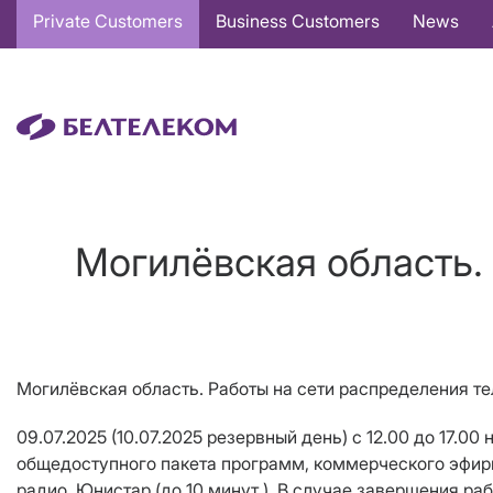
Основная
Private Customers
Business Customers
News
навигация
EN
Могилёвская область.
Могилёвская область. Работы на сети распределения т
09.07.2025 (10.07.2025 резервный день) с 12.00 до 17.
общедоступного пакета программ, коммерческого эфирно
радио, Юнистар (до 10 минут ). В случае завершения ра