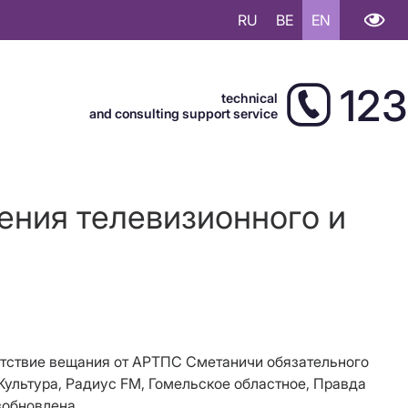
RU
BE
EN
123
technical
and consulting support service
ения телевизионного и
тсутствие вещания от АРТПС Сметаничи обязательного
Культура, Радиус FM, Гомельское областное, Правда
озобновлена.