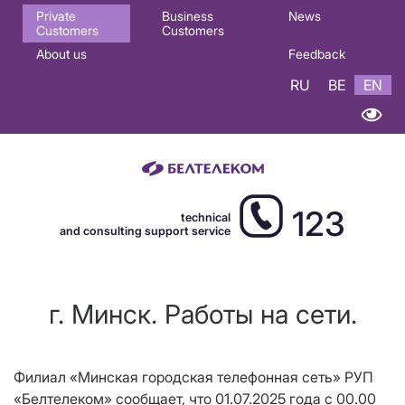
Основная
Private
Business
News
Customers
Customers
навигация
About us
Feedback
EN
RU
BE
EN
123
technical
and consulting support service
г. Минск. Работы на сети.
Филиал «Минская городская телефонная сеть» РУП
«Белтелеком» сообщает, что 01.07.2025 года с 00.00