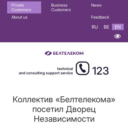
Основная
Private
Business
News
Customers
Customers
навигация
About us
Feedback
EN
RU
BE
EN
123
technical
and consulting support service
Коллектив «Белтелекома»
посетил Дворец
Независимости