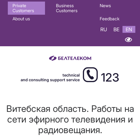
Основная
Private
Business
News
Customers
Customers
навигация
About us
Feedback
EN
RU
BE
EN
123
technical
and consulting support service
Витебская область. Работы на
сети эфирного телевидения и
радиовещания.