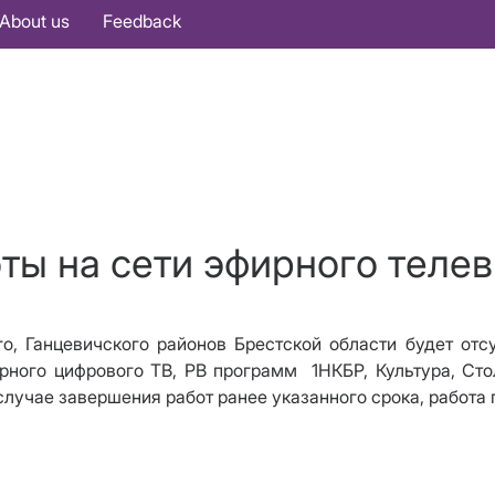
About us
Feedback
оты на сети эфирного теле
го, Ганцевичского районов Брестской области будет от
рного цифрового ТВ, РВ программ
1НКБР, Культура, Ст
лучае завершения работ ранее указанного срока, работа 