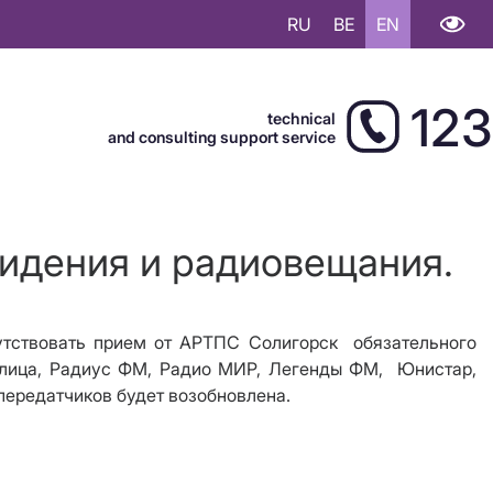
RU
BE
EN
123
technical
and consulting support service
видения и радиовещания.
сутствовать прием от АРТПС Солигорск
обязательного
олица, Радиус ФМ, Радио МИР, Легенды ФМ,
Юнистар,
передатчиков будет возобновлена.