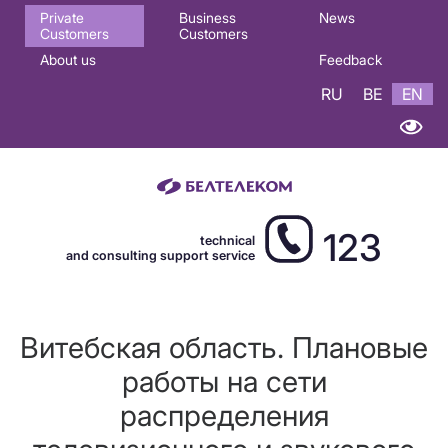
Основная
Private
Business
News
Customers
Customers
навигация
About us
Feedback
EN
RU
BE
EN
123
technical
and consulting support service
Витебская область. Плановые
работы на сети
распределения