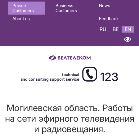
Основная
Private
Business
News
Customers
Customers
навигация
About us
Feedback
EN
RU
BE
EN
123
technical
and consulting support service
Могилевская область. Работы
на сети эфирного телевидения
и радиовещания.