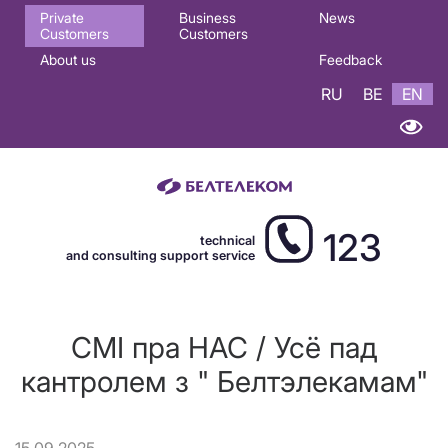
Основная
Private
Business
News
Customers
Customers
навигация
About us
Feedback
EN
RU
BE
EN
123
technical
and consulting support service
СМІ пра НАС / Усё пад
кантролем з " Белтэлекамам"