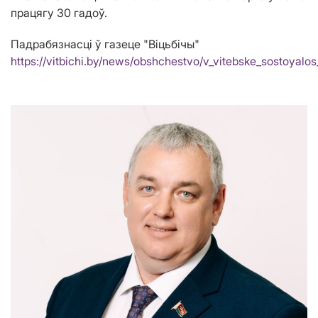
працягу 30 гадоў.
Падрабязнасці ў газеце "Віцьбічы"
https://vitbichi.by/news/obshchestvo/v_vitebske_sostoyalo