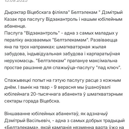
15.09.2025
Дырэктар Віцебскага філіяла" Белтэлекам " Дзмітрый
Казак пра паслугу Відэакантроль і нашым юбілейным
абаненце.
Паслуга "Відэакантроль" - адна з самых маладых у
пераліку аказваемых "Белтэлекамам". Развіваецца
яна па трох напрамках: шматкватэрная жылая
забудова, індывідуальная забудова і карпаратыўная
нерухомасць. "Белтэлекам" прапануе максімальна
простае рашэнне для спажыўца-паслугу "пад ключ".
Спажывецкі попыт на гэтую паслугу расце з кожным
днём. І вынік на твар - 9 верасня мы ўшаноўвалі
юбілейнага 20-тысячнага абанента ў шматкватэрным
сектары горада Віцебска.
Віншаванне юбілейных абанентаў, як адзначыў
Дзмітрый Васільевіч, - адна з самых добрых традыцый
«Белтэлекама», якой кампанія нязменна варта ўжо на