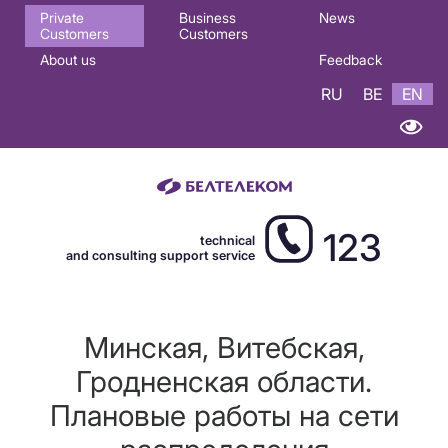
Основная
Private
Business
News
Customers
Customers
навигация
About us
Feedback
EN
RU
BE
EN
123
technical
and consulting support service
Минская, Витебская,
Гродненская области.
Плановые работы на сети