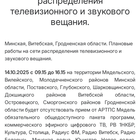
распределения
телевизионного и звукового
вещания.
Минская, Витебская, Гродненская области
. Плановые
р
аботы на сети
распределения телевизионного и
звукового вещания
.
14
.10.2025
c
09.15
до 16.15
на территории Мядельского,
Вилейского, Молодечненского районов Минской
области, Поставского, Глубокского, Шарковщинского,
Докшицкого
районов Витебской области,
Островецкого, Сморгонского районов Гродненской
области будет отсутствовать прием от АРТПС Мядель
обязательного общедоступного пакета программ,
коммерческого эфирного цифрового ТВ,
РВ 1НКБР,
Культура, Столица, Радиус ФМ, Радио Витебск, Радио
Беларусь, Минская волна, Юнистар, Новое радио,