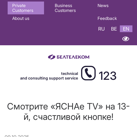
Основная
Private
Business
News
Customers
Customers
навигация
About us
Feedback
EN
RU
BE
EN
123
technical
and consulting support service
Смотрите «ЯСНАе TV» на 13-
й, счастливой кнопке!