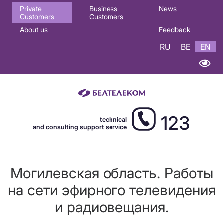
Основная
Private
Business
News
Customers
Customers
навигация
About us
Feedback
EN
RU
BE
EN
123
technical
and consulting support service
Могилевская область. Работы
на сети эфирного телевидения
и радиовещания.