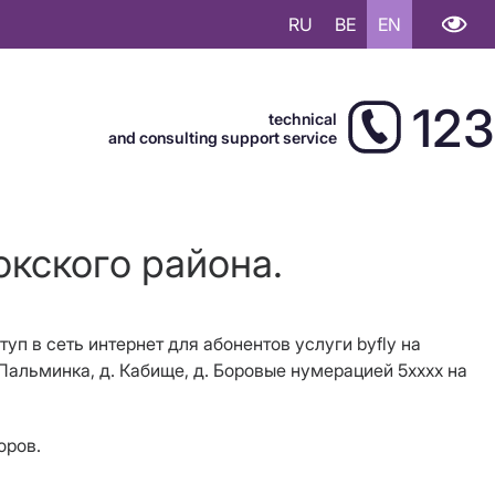
RU
BE
EN
123
technical
and consulting support service
окского района.
ступ в сеть интернет для абонентов услуги
byfly
на
 Пальминка, д. Кабище, д. Боровые нумерацией 5хххх на
торов.