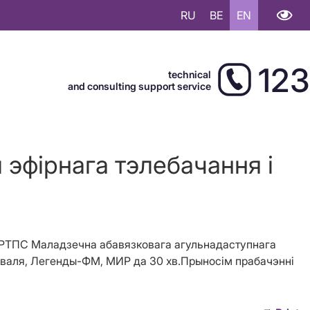
RU
BE
EN
123
technical
and consulting support service
 эфірнага тэлебачання і
 АРТПС Маладзечна абавязковага агульнадаступнага
 хваля, Легенды-ФМ, МИР да 30 хв.Прыносім прабачэнні