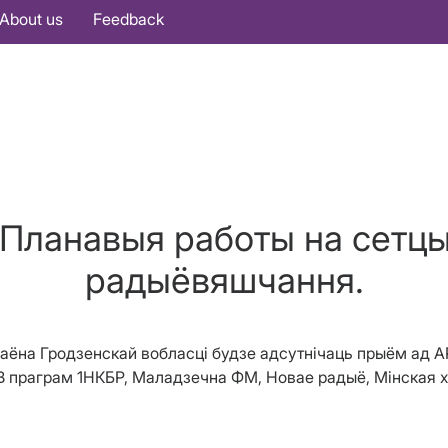
About us
Feedback
Планавыя работы на сетцы
радыёвяшчання.
раёна Гродзенскай вобласці будзе адсутнічаць прыём ад
РВ праграм 1НКБР, Маладзечна ФМ, Новае радыё, Мінская