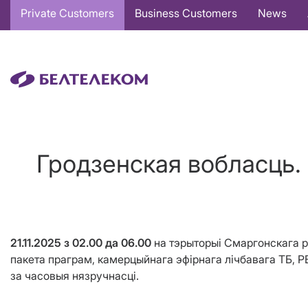
Основная
Private Customers
Business Customers
News
навигация
EN
Гродзенская вобласць. 
21.11.2025 з 02.00 да 06.00
на тэрыторыі Смаргонскага 
пакета праграм, камерцыйнага эфірнага лічбавага ТБ, 
за часовыя нязручнасці.