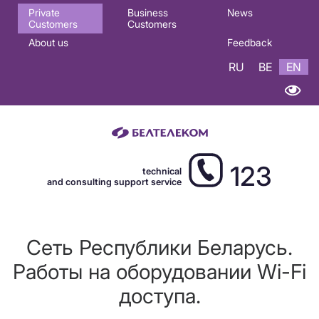
Основная
Private
Business
News
Customers
Customers
навигация
About us
Feedback
EN
RU
BE
EN
123
technical
and consulting support service
Сеть Республики Беларусь.
Работы на оборудовании Wi-Fi
доступа.