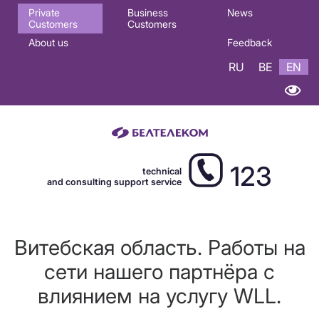
Основная
Private
Business
News
Customers
Customers
навигация
About us
Feedback
EN
RU
BE
EN
123
technical
and consulting support service
Витебская область. Работы на
сети нашего партнёра с
влиянием на услугу WLL.