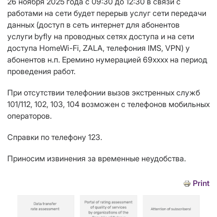
26 ноября 2025 года с 09:30 до 12:30 в связи с
работами на сети будет перерыв услуг сети передачи
данных (доступ в сеть интернет для абонентов
услуги
byfly
на проводных сетях доступа и на сети
доступа Н
omeWi
-
Fi
,
ZALA
, телефония
IMS
,
VPN
) у
абонентов н.п. Еремино нумерацией 69хххх на период
проведения работ.
При отсутствии телефонии вызов экстренных служб
101/112, 102, 103, 104 возможен с телефонов мобильных
операторов.
Справки по телефону 123.
Приносим извинения за временные неудобства.
Print