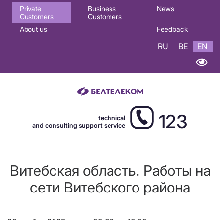
Основная
Private
Business
News
Customers
Customers
навигация
About us
Feedback
EN
RU
BE
EN
123
technical
and consulting support service
Витебская область. Работы на
сети Витебского района