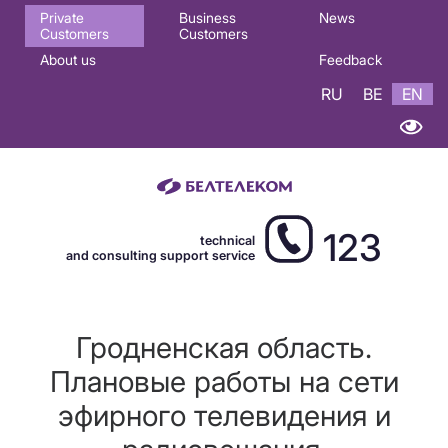
Основная
Private
Business
News
Customers
Customers
навигация
About us
Feedback
EN
RU
BE
EN
123
technical
and consulting support service
Гродненская область.
Плановые работы на сети
эфирного телевидения и