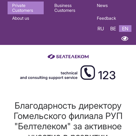
Основная
Private
Business
News
Customers
Customers
навигация
About us
Feedback
EN
RU
BE
EN
123
technical
and consulting support service
Благодарность директору
Гомельского филиала РУП
"Белтелеком" за активное