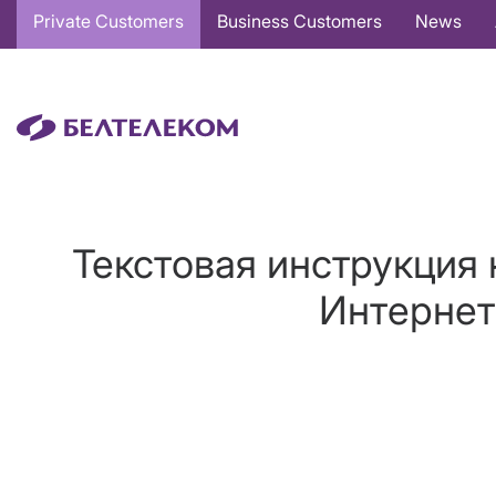
Основная
Private Customers
Business Customers
News
навигация
EN
Текстовая инструкция 
Интернет