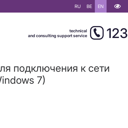
RU
BE
EN
123
technical
and consulting support service
для подключения к сети
indows 7)