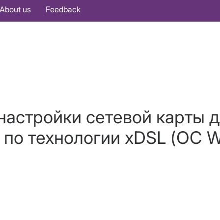
About us
Feedback
настройки сетевой карты 
 по технологии хDSL (ОС W