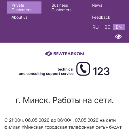
Основная
Private
Business
News
Customers
Customers
навигация
About us
Feedback
EN
RU
BE
EN
123
technical
and consulting support service
г. Минск. Работы на сети.
С 21:00ч. 06.05.2026 до 06:00ч. 07.05.2026
на сети
филиал «Минская городская телефонная сеть» будут