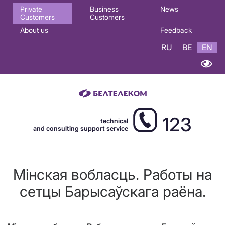
Основная
Private
Business
News
Customers
Customers
навигация
About us
Feedback
EN
RU
BE
EN
123
technical
and consulting support service
Мінская вобласць. Работы на
сетцы Барысаўскага раёна.