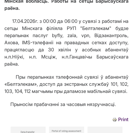
Мінская вобласць. Работы на сетцы Барысаўскага
раёна.
17.04.2026г. з 00:00 да 06:00 у сувязі з работамі на
сетцы Мінскага філіяла РУП "Белтэлекам" будзе
перапынак паслуг byfly, zala, vpn, Відэакантроль,
Ахова, IMS-тэлефаніі на правадных сетках доступу,
працягласцю да 30 хвілін у асобных абанентаў
н.п.Ніўкі, н.п. Мсціж, н.п.Ганцавічы Барысаўскага
раёна.
Пры перапынках тэлефоннай сувязі ў абанентаў
«Белтэлекам», доступ да экстраных службаў 101, 102,
103, 104, 112 магчымы пры дапамозе мабільнай сувязі.
Прыносім прабачэнні за часовыя нязручнасці.
Print