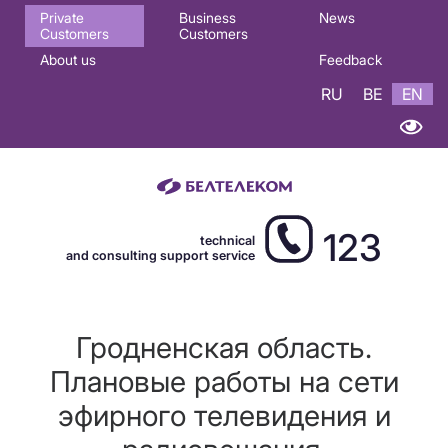
Основная
Private
Business
News
Customers
Customers
навигация
About us
Feedback
EN
RU
BE
EN
123
technical
and consulting support service
Гродненская область.
Плановые работы на сети
эфирного телевидения и