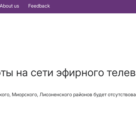
About us
Feedback
оты на сети эфирного теле
ского, Миорского, Лиозненского районов будет отсутствов