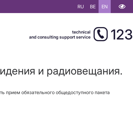
RU
BE
EN
123
technical
and consulting support service
видения и радиовещания.
ать прием обязательного общедоступного пакета