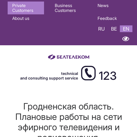
Основная
Private
Business
News
Customers
Customers
навигация
About us
Feedback
EN
RU
BE
EN
123
technical
and consulting support service
Гродненская область.
Плановые работы на сети
эфирного телевидения и