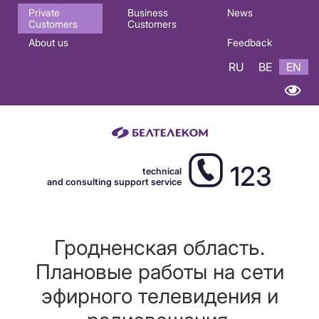
Основная
Private
Business
News
Customers
Customers
навигация
About us
Feedback
EN
RU
BE
EN
123
technical
and consulting support service
Гродненская область.
Плановые работы на сети
эфирного телевидения и