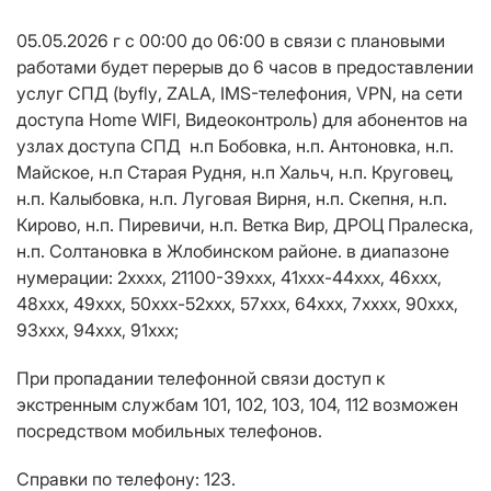
05.05.2026 г с 00:00 до 06:00 в связи с плановыми
работами будет
перерыв до 6 часов в предоставлении
услуг СПД (
byfly
, ZALA, IMS-телефония,
VPN
, на сети
доступа Home WIFI, Видеоконтроль
) для абонентов на
узлах доступа СПД н.п
Бобовка
, н.п.
Антоновка,
н.п.
Майское,
н.п
Старая Рудня,
н.п
Хальч,
н.п.
Круговец,
н.п.
Калыбовка,
н.п.
Луговая Вирня,
н.п.
Скепня,
н.п.
Кирово,
н.п.
Пиревичи,
н.п.
Ветка Вир, ДРОЦ Пралеска,
н.п.
Солтановка в Жлобинском районе.
в диапазоне
нумерации:
2хххх, 21100-39ххх, 41xxx-44ххх, 46xxх,
48xxx, 49xxx, 50xxx-52xxx, 57ххх, 64xxx, 7хxxx, 90ххх,
93xxx, 94xxx, 91ххх;
При пропадании телефонной связи доступ к
экстренным службам 101, 102, 103, 104, 112 возможен
посредством мобильных телефонов.
Справки по телефону: 123.