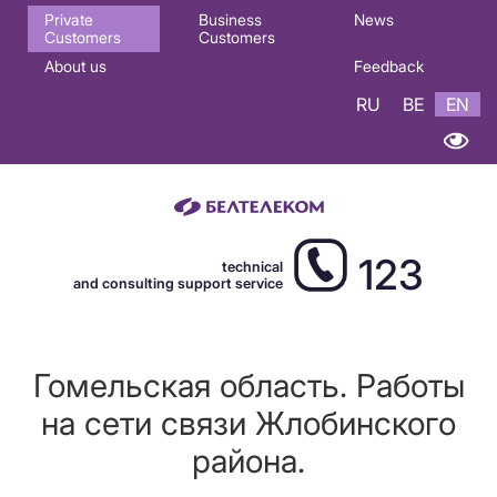
Основная
Private
Business
News
Customers
Customers
навигация
About us
Feedback
EN
RU
BE
EN
123
technical
and consulting support service
Гомельская область. Работы
на сети связи Жлобинского
района.