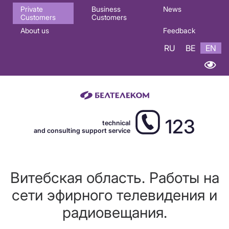
Основная
Private
Business
News
Customers
Customers
навигация
About us
Feedback
EN
RU
BE
EN
123
technical
and consulting support service
Витебская область. Работы на
сети эфирного телевидения и
радиовещания.