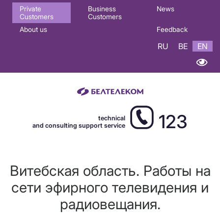
Основная
Private
Business
News
Customers
Customers
навигация
About us
Feedback
EN
RU
BE
EN
123
technical
and consulting support service
Витебская область. Работы на
сети эфирного телевидения и
радиовещания.