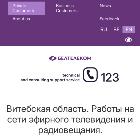
Основная
Private
Business
News
Customers
Customers
навигация
About us
Feedback
EN
RU
BE
EN
123
technical
and consulting support service
Витебская область. Работы на
сети эфирного телевидения и
радиовещания.