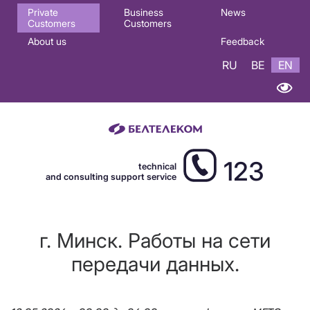
Основная
Private
Business
News
Customers
Customers
навигация
About us
Feedback
EN
RU
BE
EN
123
technical
and consulting support service
г. Минск. Работы на сети
передачи данных.