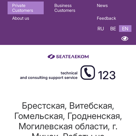
Основная
Private
Business
News
Customers
Customers
навигация
About us
Feedback
EN
RU
BE
EN
123
technical
and consulting support service
Брестская, Витебская,
Гомельская, Гродненская,
Могилевская области, г.