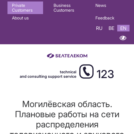
Основная
Private
Business
News
Customers
Customers
навигация
About us
Feedback
EN
RU
BE
EN
123
technical
and consulting support service
Могилёвская область.
Плановые работы на сети
распределения