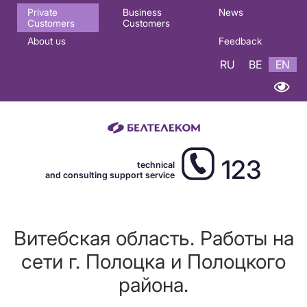
Основная
Private
Business
News
Customers
Customers
навигация
About us
Feedback
EN
RU
BE
EN
123
technical
and consulting support service
Витебская область. Работы на
сети г. Полоцка и Полоцкого
района.