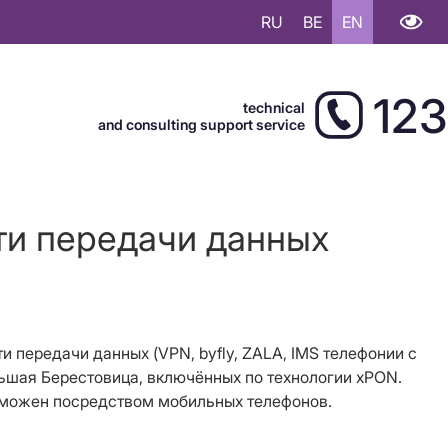
RU
BE
EN
123
technical
and consulting support service
ти передачи данных
ти передачи данных (VPN, byfly, ZALA, IMS телефонии с
Большая Берестовица, включённых по технологии xPON.
возможен посредством мобильных телефонов.