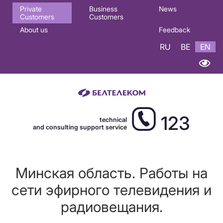
Основная
Private
Business
News
Customers
Customers
навигация
About us
Feedback
EN
RU
BE
EN
123
technical
and consulting support service
Минская область. Работы на
сети эфирного телевидения и
радиовещания.