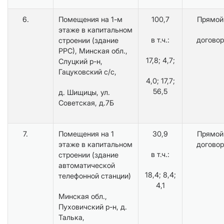
6.
Помещения на 1-м
100,7
Прямой
этаже в капитальном
в т.ч.:
договор
строении (здание
РРС), Минская обл.,
17,8; 4,7;
Слуцкий р-н,
Гацуковский с/с,
4,0; 17,7;
56,5
д. Шищицы, ул.
Советская, д.7Б
7.
Помещения на 1
30,9
Прямой
этаже в капитальном
договор
в т.ч.:
строении (здание
автоматической
18,4; 8,4;
телефонной станции)
4,1
Минская обл.,
Пуховичский р-н, д.
Талька,