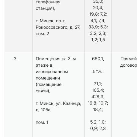
35,0;
телефонная
20,4;
станция),
19,8; 7,2;
9,1; 7,4;
г. Минск, пр-т
33,9; 5,3;
Рокоссовского, д. 27,
3,2; 2,3;
пом. 2
1,2; 1,5
3.
Помещения на 3-м
660,1,
Прямой
этаже в
договор
в т.ч.:
изолированном
помещении
71,1;
(помещение
105,4;
связи),
428,3;
16,8; 10,7;
г. Минск, ул. Казинца,
18,4;
д. 105а,
5,2; 1,0;
пом. 1
0,9; 2,3