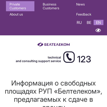
Основная
Private
Business
News
Customers
Customers
навигация
About us
Feedback
EN
RU
BE
EN
123
technical
and consulting support service
Информация о свободных
площадях РУП «Белтелеком»,
предлагаемых к сдаче в