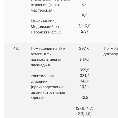
7,7;
строении (гараж-
мастерская),
4,3
Минская обл.,
(1,1; 0,9;
Мядельский р-н,
2,3)
Нарочский с/с, 3
48.
Помещения на 3-м
397,7,
Прямой
этаже, в т.ч.
договор
в т.ч.:
вспомогательная
площадь в
355,5
(331,4;
капитальном
14,0;
строении,
10,1);
(производственно-
административное
42,2
здание),
(27,8; 4,7;
2,3; 1,0;