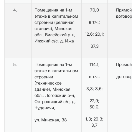
4.
Помещения на 1-м
70,0
Прямой
этаже в капитальном
договор
в т.ч.:
строении (релейная
станция), Минская
12,6; 20,1;
обл., Вилейский р-н,
Ижский с/с, д. Ижа
37,3
5.
Помещения на 1-м
114,1,
Прямой
этаже в капитальном
в т.ч.:
догово
строении
(техническое
3,3; 3,6;
здание), Минская
обл., Логойский р-н,
22,9;
Острошицкий с/с, д.
50,0;
Чуденичи,
1,3; 29,3;
ул. Минская, 38
3,7