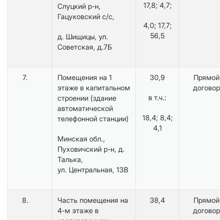
17,8; 4,7;
Слуцкий р-н,
Гацуковский с/с,
4,0; 17,7;
56,5
д. Шищицы, ул.
Советская, д.7Б
7.
Помещения на 1
30,9
Прямой
этаже в капитальном
договор
в т.ч.:
строении (здание
автоматической
18,4; 8,4;
телефонной станции)
4,1
Минская обл.,
Пуховичский р-н, д.
Талька,
ул. Центральная, 13В
8.
Часть помещения на
38,4
Прямой
4-м этаже в
договор