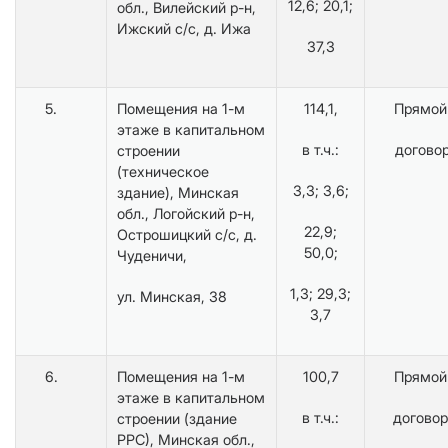
12,6; 20,1;
обл., Вилейский р-н,
Ижский с/с, д. Ижа
37,3
5.
Помещения на 1-м
114,1,
Прямой
этаже в капитальном
в т.ч.:
догово
строении
(техническое
3,3; 3,6;
здание), Минская
обл., Логойский р-н,
22,9;
Острошицкий с/с, д.
50,0;
Чуденичи,
1,3; 29,3;
ул. Минская, 38
3,7
6.
Помещения на 1-м
100,7
Прямой
этаже в капитальном
в т.ч.:
договор
строении (здание
РРС), Минская обл.,