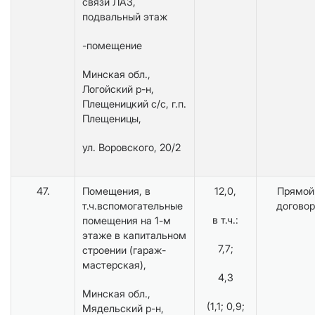
связи ЛАЗ,
подвальный этаж
-помещение
Минская обл.,
Логойский р-н,
Плещеницкий с/с, г.п.
Плещеницы,
ул. Воровского, 20/2
47.
Помещения, в
12,0,
Прямой
т.ч.вспомогательные
договор
в т.ч.:
помещения на 1-м
этаже в капитальном
7,7;
строении (гараж-
мастерская),
4,3
Минская обл.,
(1,1; 0,9;
Мядельский р-н,