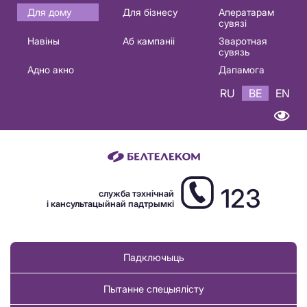
Основная
Для дому
Для бізнесу
Аператарам
сувязі
навигация
Навіны
Аб кампаніі
Зваротная
BE
сувязь
Адно акно
Дапамога
RU
BE
EN
123
служба тэхнічнай
і кансультацыйнай падтрымкі
Падключыць
Пытанне спецыялісту