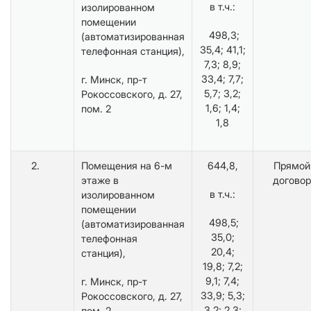
в т.ч.:
изолированном
помещении
498,3;
(автоматизированная
35,4; 41,1;
телефонная станция),
7,3; 8,9;
33,4; 7,7;
г. Минск, пр-т
5,7; 3,2;
Рокоссовского, д. 27,
1,6; 1,4;
пом. 2
1,8
2.
Помещения на 6-м
644,8,
Прямой
этаже в
договор
в т.ч.:
изолированном
помещении
498,5;
(автоматизированная
35,0;
телефонная
20,4;
станция),
19,8; 7,2;
9,1; 7,4;
г. Минск, пр-т
33,9; 5,3;
Рокоссовского, д. 27,
3,2; 2,3;
пом. 2