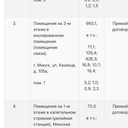
1,2; 1,5
3.
Помещения на 3-м
660,1,
Прямой
этаже в
договор
в т.ч.:
изолированном
помещении
71,1;
(помещение
105,4;
связи),
428,3;
16,8; 10,7;
г. Минск, ул. Казинца,
18,4;
д. 105а,
5,2; 1,0;
пом. 1
0,9; 2,3
4.
Помещения на 1-м
70,0
Прямой
этаже в капитальном
договор
в т.ч.:
строении (релейная
станция), Минская