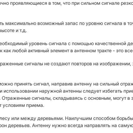
чно проявляющиеся в том, что при сильном сигнале резк
ать максимально возможный запас по уровню сигнала в т
соте и т.д.
 необходимый уровень сигнала с помощью качественной д
так как любой активный элемент в антенном тракте - это в
траженные сигналы не создают повторов на изображении, 
можно принять сигнал, направив антенну на сильный отра
и использовании наружной антенны следует избегать прие
д. Отраженные сигналы, складываясь с основным, могут в 
т условиям приема.
в лесу или между деревьями. Наилучшим способом борьбы
рон деревьев. Антенну нужно всегда направлять на саму