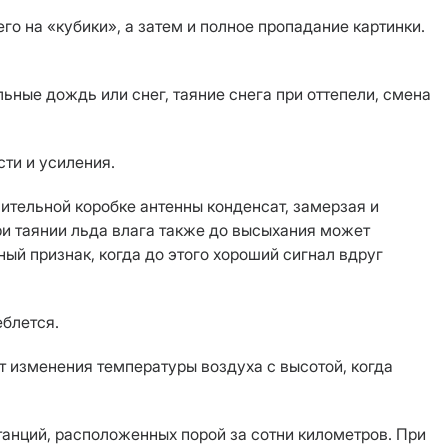
о на «кубики», а затем и полное пропадание картинки.
ьные дождь или снег, таяние снега при оттепели, смена
ти и усиления.
ительной коробке антенны конденсат, замерзая и
ри таянии льда влага также до высыхания может
ый признак, когда до этого хороший сигнал вдруг
еблется.
т изменения температуры воздуха с высотой, когда
танций, расположенных порой за сотни километров. При