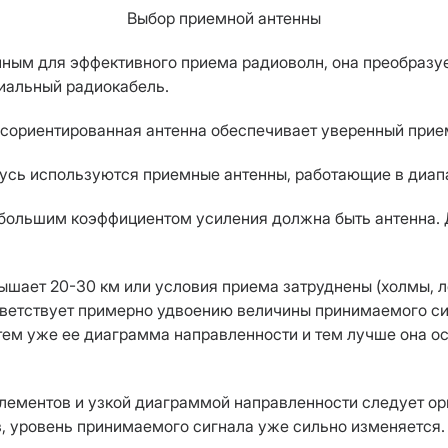
Выбор приемной антенны
ным для эффективного приема радиоволн, она преобразует
сиальный радиокабель.
сориентированная антенна обеспечивает уверенный прие
усь используются приемные антенны, работающие в диапаз
 большим коэффициентом усиления должна быть антенна.
ает 20-30 км или условия приема затруднены (холмы, лес,
тветствует примерно удвоению величины принимаемого сиг
 тем уже ее диаграмма направленности и тем лучше она о
элементов и узкой диаграммой направленности следует ор
в, уровень принимаемого сигнала уже сильно изменяется.