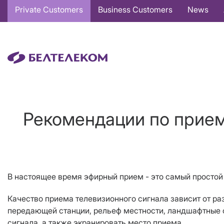
Основная
Private Customers
Business Customers
News
навигация
EN
Рекомендации по прием
В настоящее время эфирный прием - это самый простой
Качество приема телевизионного сигнала зависит от р
передающей станции, рельеф местности, ландшафтные о
сигнала, а также экранировать место приема.