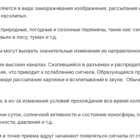
яется в виде замораживания изображения, рассыпания ег
 «всхлипы».
природные, погодные и сезонные перемены, такие как: сил
ьях в лесу, туман и т.д.
 могут вызвать значительные изменения ее направленнос
ее высоких каналах. Скопившийся в разъемах и распредел
ия, что приводит к ослаблению сигнала. Образующаяся п
 виде рассыпания картинки и всхлипываний в звуке. Обычн
м, а из-за изменения условий прохождения все время кол
и суток, солнечной активности и состояния ионосферы, о
ости, давления и т.д.
 в точке приема вдруг начинают появляться сигналы от с