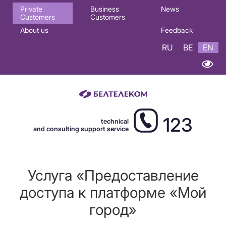
Основная
Private
Business
News
Customers
Customers
навигация
About us
Feedback
EN
RU
BE
EN
123
technical
and consulting support service
Услуга «Предоставление
доступа к платформе «Мой
город»